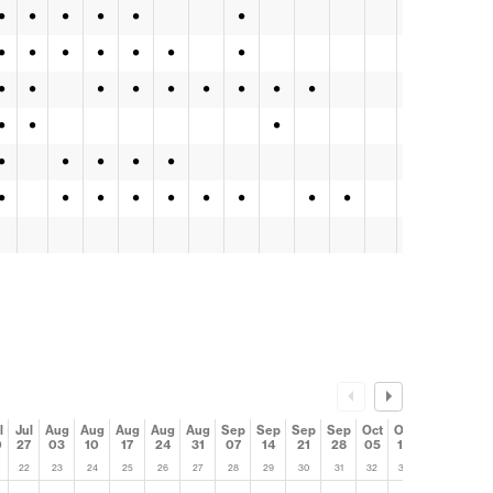
•
•
•
•
•
•
•
•
•
•
•
•
•
•
•
•
•
•
•
•
•
•
•
•
•
•
•
•
•
•
•
•
•
•
•
•
•
•
•
l
Jul
Aug
Aug
Aug
Aug
Aug
Sep
Sep
Sep
Sep
Oct
Oct
Oct
Oct
0
27
03
10
17
24
31
07
14
21
28
05
12
19
26
22
23
24
25
26
27
28
29
30
31
32
33
34
35