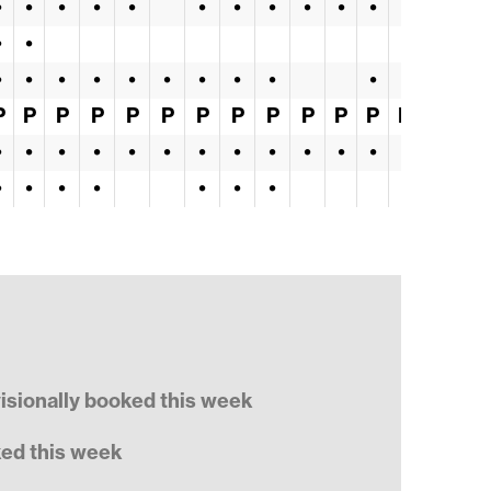
•
•
•
•
•
•
•
•
•
•
•
•
•
•
•
•
•
•
•
•
•
•
•
•
•
P
P
P
P
P
P
P
P
P
P
P
P
P
P
•
•
•
•
•
•
•
•
•
•
•
•
•
•
•
•
•
•
•
•
•
visionally booked this week
ked this week