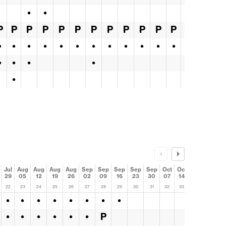
•
•
P
P
P
P
P
P
P
P
P
P
P
P
P
P
•
•
•
•
•
•
•
•
•
•
•
•
•
•
•
•
•
•
•
Jul
Aug
Aug
Aug
Aug
Sep
Sep
Sep
Sep
Sep
Oct
Oct
Oct
Oct
29
05
12
19
26
02
09
16
23
30
07
14
21
28
22
23
24
25
26
27
28
29
30
31
32
33
34
35
•
•
•
•
•
•
•
•
•
•
•
•
•
•
P