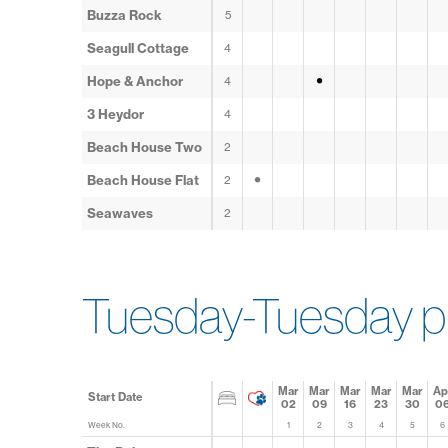
Buzza Rock
5
Seagull Cottage
4
•
Hope & Anchor
4
3 Heydor
4
Beach House Two
2
•
Beach House Flat
2
Seawaves
2
Tuesday-Tuesday p
Mar
Mar
Mar
Mar
Mar
Ap
Start Date
02
09
16
23
30
0
Week No.
1
2
3
4
5
6