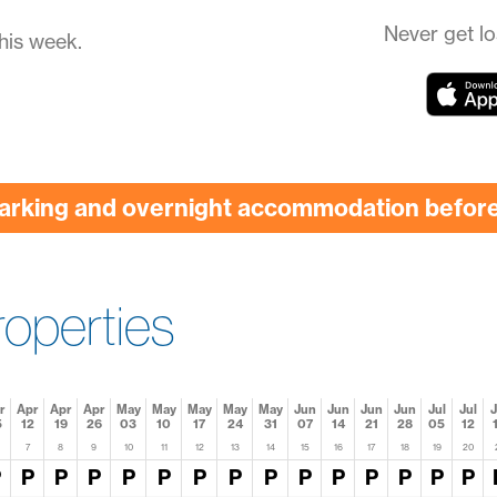
Never get lo
his week.
parking and overnight accommodation before 
operties
r
Apr
Apr
Apr
May
May
May
May
May
Jun
Jun
Jun
Jun
Jul
Jul
J
5
12
19
26
03
10
17
24
31
07
14
21
28
05
12
7
8
9
10
11
12
13
14
15
16
17
18
19
20
P
P
P
P
P
P
P
P
P
P
P
P
P
P
P