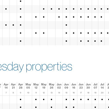
•
•
•
•
•
•
•
•
•
•
•
•
•
•
•
•
•
•
•
•
•
•
•
•
•
•
•
•
•
•
•
•
•
•
•
•
•
•
•
•
•
•
•
day properties
r
Apr
Apr
Apr
May
May
May
May
Jun
Jun
Jun
Jun
Jun
Jul
Jul
J
7
14
21
28
05
12
19
26
02
09
16
23
30
07
14
2
7
8
9
10
11
12
13
14
15
16
17
18
19
20
2
•
•
•
•
•
•
•
•
•
•
•
•
•
•
•
•