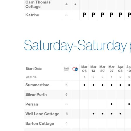
Carn Thomas
•
4
Cottage
P
P
P
P
P
P
Katrine
3
Saturday-Saturday 
Mar
Mar
Mar
Mar
Apr
Ap
Start Date
06
13
20
27
03
10
Week No.
1
2
3
4
5
6
•
•
•
•
•
•
Summertime
6
Silver Porth
6
•
•
Perran
6
•
•
•
•
Well Lane Cottage
5
Barton Cottage
4