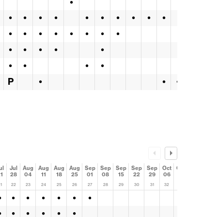
•
•
•
•
•
•
•
•
•
•
•
•
•
•
•
•
•
•
•
•
•
•
•
•
•
•
•
•
P
•
•
•
ul
Jul
Aug
Aug
Aug
Aug
Sep
Sep
Sep
Sep
Sep
Oct
Oct
Oct
1
28
04
11
18
25
01
08
15
22
29
06
13
20
1
22
23
24
25
26
27
28
29
30
31
32
33
34
•
•
•
•
•
•
•
•
•
•
•
•
•