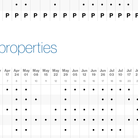
•
•
•
•
•
•
•
•
•
P
P
P
P
P
P
P
P
P
P
P
P
P
P
properties
r
Apr
Apr
May
May
May
May
May
Jun
Jun
Jun
Jun
Jul
Jul
Jul
J
17
24
01
08
15
22
29
05
12
19
26
03
10
17
2
7
8
9
10
11
12
13
14
15
16
17
18
19
20
2
•
•
•
•
•
•
•
•
•
•
•
•
•
•
•
•
•
•
•
•
•
•
•
•
•
•
•
•
•
•
•
•
•
•
•
•
•
•
•
•
•
•
•
•
•
•
•