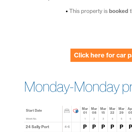
holidays
on
This property is
booked
t
the
Isles
of
Click here for car 
Scilly
Monday-Monday pr
Mar
Mar
Mar
Mar
Mar
Ap
Start Date
01
08
15
22
29
0
Week No.
1
2
3
4
5
6
P
P
P
P
P
24 Sally Port
4-6