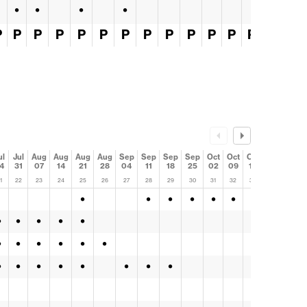
•
•
•
•
P
P
P
P
P
P
P
P
P
P
P
P
P
P
ul
Jul
Aug
Aug
Aug
Aug
Sep
Sep
Sep
Sep
Oct
Oct
Oct
Oct
4
31
07
14
21
28
04
11
18
25
02
09
16
23
1
22
23
24
25
26
27
28
29
30
31
32
33
34
•
•
•
•
•
•
•
•
•
•
•
•
•
•
•
•
•
•
•
•
•
•
•
•
•
•
•