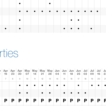
•
•
•
•
•
•
•
•
•
•
•
•
•
•
•
•
•
•
•
•
•
•
•
rties
r
Apr
Apr
Apr
May
May
May
May
Jun
Jun
Jun
Jun
Jul
Jul
Jul
Ju
9
16
23
30
07
14
21
28
04
11
18
25
02
09
16
2
7
8
9
10
11
12
13
14
15
16
17
18
19
20
2
•
•
•
•
•
•
•
•
•
•
•
•
•
•
•
•
•
•
•
P
P
P
P
P
P
P
P
P
P
P
P
P
P