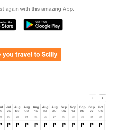
st again with this amazing App.
you travel to Scilly
ul
Jul
Aug
Aug
Aug
Aug
Aug
Sep
Sep
Sep
Sep
Oct
Oct
Oct
19
26
02
09
16
23
30
06
13
20
27
04
11
18
21
22
23
24
25
26
27
28
29
30
31
32
33
34
P
P
P
P
P
P
P
P
P
P
P
P
P
P