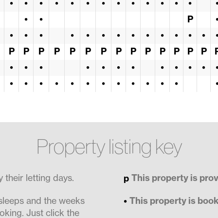
•
•
•
•
•
•
•
•
•
•
•
•
•
•
•
P
•
•
•
•
•
•
•
•
•
•
•
•
•
P
P
P
P
P
P
P
P
P
P
P
P
P
P
•
•
•
•
•
•
•
•
•
•
•
•
•
•
•
•
•
•
•
•
•
•
•
Property listing key
their letting days.
This property is pro
 sleeps and the weeks
This property is boo
oking. Just click the