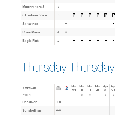
Moonrakers 3
5
P
P
P
P
P
6 Harbour View
5
•
•
Saltwinds
4
•
Rose Marie
4
•
•
•
•
•
•
Eagle Flat
2
Thursday-Thursday 
Mar
Mar
Mar
Mar
Apr
Ap
Start Date
04
11
18
25
01
0
Week No.
1
2
3
4
5
6
Reculver
4-8
Sanderlings
6-8