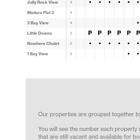
•
•
•
•
•
•
Jolly Rock View
4
Madura Flat 2
4
•
3 Bay View
4
P
P
P
P
P
P
Little Downs
2
•
•
•
•
•
•
Nowhere Chalet
2
•
•
1 Bay View
2
Our properties are grouped together by 
You will see the number each property
that are still vacant and available for bo