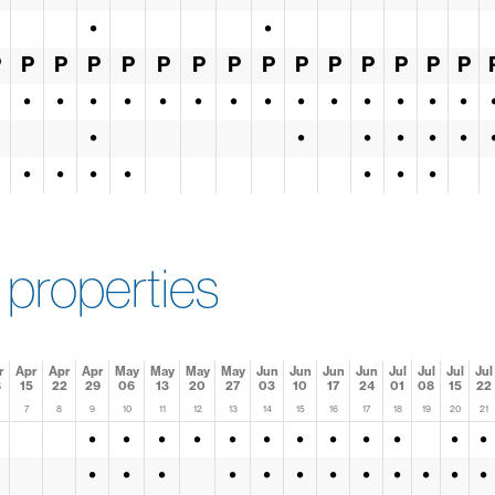
•
•
P
P
P
P
P
P
P
P
P
P
P
P
P
P
P
•
•
•
•
•
•
•
•
•
•
•
•
•
•
•
•
•
•
•
•
•
•
•
•
•
•
•
properties
r
Apr
Apr
Apr
May
May
May
May
Jun
Jun
Jun
Jun
Jul
Jul
Jul
Jul
8
15
22
29
06
13
20
27
03
10
17
24
01
08
15
22
7
8
9
10
11
12
13
14
15
16
17
18
19
20
21
•
•
•
•
•
•
•
•
•
•
•
•
•
•
•
•
•
•
•
•
•
•
•
•