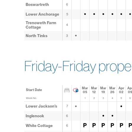
Boswartreth
6
•
•
•
•
•
•
Lower Anchorage
5
Trenoweth Farm
4
Cottage
•
North Tinks
3
Friday-Friday prope
Mar
Mar
Mar
Mar
Apr
Ap
Start Date
05
12
19
26
02
0
Week No.
1
2
3
4
5
6
•
•
Lower Jackson’s
7
•
•
Inglenook
6
P
P
P
P
P
P
White Cottage
6