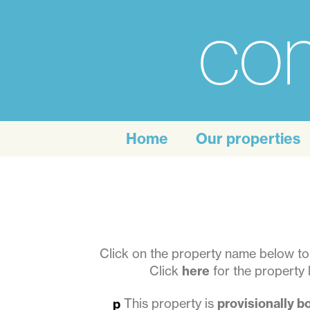
com
For
the
Home
Our properties
personal
touch
of
self
Click on the property name below to 
Click
here
for the property l
catering
This property is
provisionally 