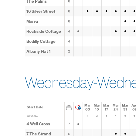
The Palms
6
•
•
•
•
•
•
16 Silver Street
6
•
•
Morva
6
•
•
•
•
Rockside Cottage
4
Bodilly Cottage
4
Albany Flat 1
2
Wednesday-Wednes
Mar
Mar
Mar
Mar
Mar
Ap
Start Date
03
10
17
24
31
0
Week No.
1
2
3
4
5
6
•
4 Well Cross
7
•
•
7 The Strand
6