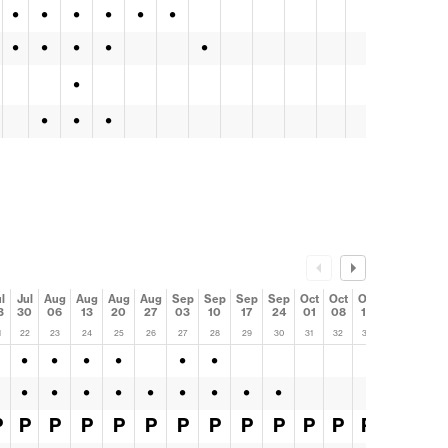
•
•
•
•
•
•
•
•
•
•
•
•
•
•
•
•
l
Jul
Aug
Aug
Aug
Aug
Sep
Sep
Sep
Sep
Oct
Oct
Oct
Oct
3
30
06
13
20
27
03
10
17
24
01
08
15
22
1
22
23
24
25
26
27
28
29
30
31
32
33
34
•
•
•
•
•
•
•
•
•
•
•
•
•
•
•
P
P
P
P
P
P
P
P
P
P
P
P
P
P